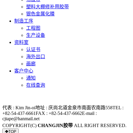
塑料大棚修补用胶带
银色金属化膜
制造工序
工程图
生产设备
资料室
认证书
海外出口
画廊
客户中心
通知
在线查询
代表 : Kim Jin-oi
地址 : 庆尚北道金泉市南面农南路558
TEL :
+82-54-437-6661
FAX : +82-54-437-6662
E-mail :
cjtape@hanmail.net
COPYRIGHT(C)
CHANGJIN胶带
ALL RIGHT RESERVED.
TOP