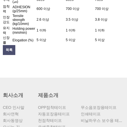
(㎛)
점착
ADHESION
600 이상
700 이상
700 이상
(g/25mm)
력
Tensile
인장
2.6 이상
3.5 이상
3.8 이상
strength
강도
(kg/10mm)
유지
Holding power
1 이하
1 이하
1 이하
(mm/min)
력
신장
5 이상
5 이상
5 이상
Elogation (%)
률
목록
회사소개
제품소개
CEO 인사말
OPP점착테이프
무소음포장용테이프
회사연혁
자동포장용테이프
인쇄테이프
회사동영상
천점착테이프
비닐하우스 보수용 테이프