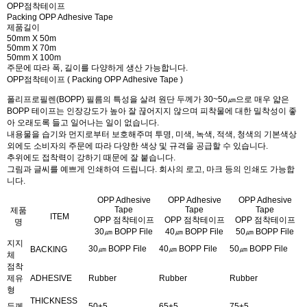
OPP점착테이프
Packing OPP Adhesive Tape
제품길이
50mm X 50m
50mm X 70m
50mm X 100m
주문에 따라 폭, 길이를 다양하게 생산 가능합니다.
OPP점착테이프
( Packing OPP Adhesive Tape )
폴리프로필렌(BOPP) 필름의 특성을 살려 원단 두께가 30~50㎛으로 매우 얇은
BOPP 테이프는 인장강도가 높아 잘 끊어지지 않으며 피착물에 대한 밀착성이 좋
아 오래도록 들고 일어나는 일이 없습니다.
내용물을 습기와 먼지로부터 보호해주며 투명, 미색, 녹색, 적색, 청색의 기본색상
외에도 소비자의 주문에 따라 다양한 색상 및 규격을 공급할 수 있습니다.
추위에도 접착력이 강하기 때문에 잘 붙습니다.
그림과 글씨를 예쁘게 인쇄하여 드립니다. 회사의 로고, 마크 등의 인쇄도 가능합
니다.
OPP Adhesive
OPP Adhesive
OPP Adhesive
Tape
Tape
Tape
제품
ITEM
OPP 점착테이프
OPP 점착테이프
OPP 점착테이프
명
30㎛ BOPP File
40㎛ BOPP File
50㎛ BOPP File
지지
30㎛ BOPP File
40㎛ BOPP File
50㎛ BOPP File
BACKING
체
점착
제유
ADHESIVE
Rubber
Rubber
Rubber
형
THICKNESS
두께
50±5
65±5
75±5