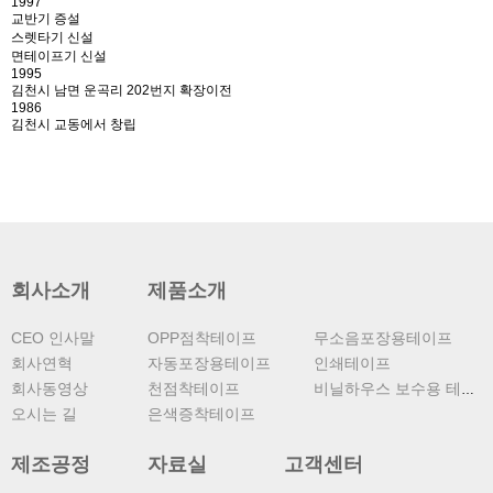
1997
교반기 증설
스렛타기 신설
면테이프기 신설
1995
김천시 남면 운곡리 202번지 확장이전
1986
김천시 교동에서 창립
회사소개
제품소개
CEO 인사말
OPP점착테이프
무소음포장용테이프
회사연혁
자동포장용테이프
인쇄테이프
회사동영상
천점착테이프
비닐하우스 보수용 테이프
오시는 길
은색증착테이프
제조공정
자료실
고객센터