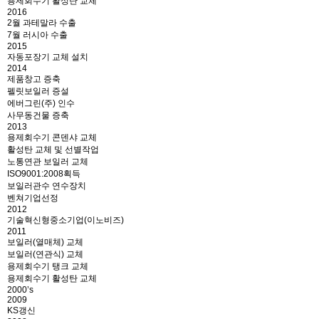
용제회수기 활성탄 교체
2016
2월 과테말라 수출
7월 러시아 수출
2015
자동포장기 교체 설치
2014
제품창고 증축
펠릿보일러 증설
에버그린(주) 인수
사무동건물 증축
2013
용제회수기 콘덴샤 교체
활성탄 교체 및 선별작업
노통연관 보일러 교체
ISO9001:2008획득
보일러관수 연수장치
벤쳐기업선정
2012
기술혁신형중소기업(이노비즈)
2011
보일러(열매체) 교체
보일러(연관식) 교체
용제회수기 탱크 교체
용제회수기 활성탄 교체
2000’s
2009
KS갱신