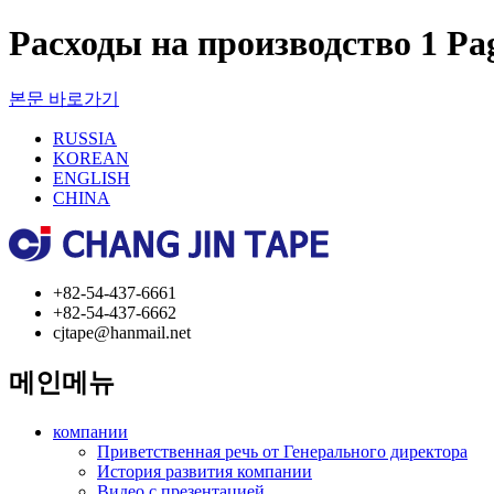
Расходы на производство 1 Pa
본문 바로가기
RUSSIA
KOREAN
ENGLISH
CHINA
+82-54-437-6661
+82-54-437-6662
cjtape@hanmail.net
메인메뉴
компании
Приветственная речь от Генерального директора
История развития компании
Видео с презентацией