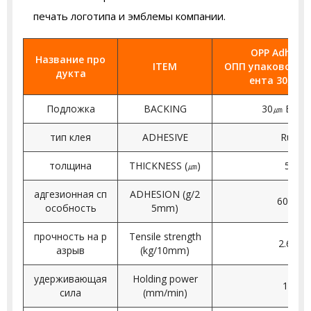
печать логотипа и эмблемы компании.
OPP Adhesiv
Название про
ITEM
ОПП упаковочная
дукта
ента 30㎛ BO
Подложка
BACKING
30㎛ BOPP 
тип клея
ADHESIVE
Rubbe
толщина
THICKNESS (㎛)
50±5
адгезионная сп
ADHESION (g/2
600 이
особность
5mm)
прочность на р
Tensile strength
2.6 이
азрыв
(kg/10mm)
удерживающая
Holding power
1 이하
сила
(mm/min)