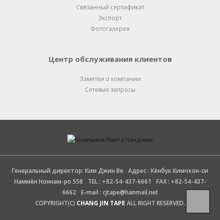
Связанный сертификат
Экспорт
Фотогалерея
Центр обслуживания клиентов
Заметки о компании
Сетевые запросы
Генеральный директор: Ким Джин Ве
Адрес : Кёнбук Кимчхон-си
Наммён Ноннам-ро 558
TEL : +82-54-437-6661
FAX : +82-54-437-
6662
E-mail : cjtape@hanmail.net
COPYRIGHT(C)
CHANG JIN TAPE
ALL RIGHT RESERVED.