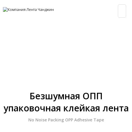
продукции
Безшумная ОПП
упаковочная клейкая лента
No Noise Packing OPP Adhesive Tape