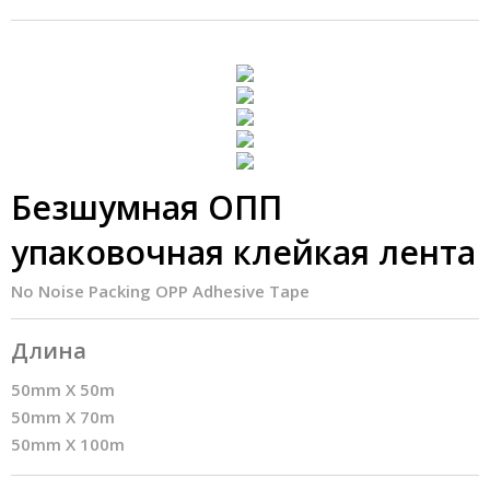
Безшумная ОПП
упаковочная клейкая лента
No Noise Packing OPP Adhesive Tape
Длина
50mm X 50m
50mm X 70m
50mm X 100m