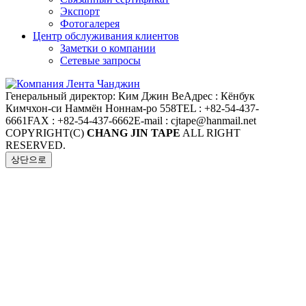
Экспорт
Фотогалерея
Центр обслуживания клиентов
Заметки о компании
Сетевые запросы
Генеральный директор: Ким Джин Ве
Адрес : Кёнбук
Кимчхон-си Наммён Ноннам-ро 558
TEL : +82-54-437-
6661
FAX : +82-54-437-6662
E-mail : cjtape@hanmail.net
COPYRIGHT(C)
CHANG JIN TAPE
ALL RIGHT
RESERVED.
상단으로