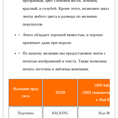
прозрачный, цвет слоновой кости, зелёный,
красный, и голубой. Кроме этого, возможен заказ
ленты любого цвета и размера по желанию
покупателя.
Лента обладает хорошей вязкостью, и хорошо
прилипает даже при морозе.
По вашему желанию мы предоставляем ленты с
печатью изображений и текста. Также возможна
печать логотипа и эмблемы компании.
OPP Adhesive
Название прод
ITEM
ОПП упаковочная кл
укта
а 30㎛ BOPP 
Подложка
BACKING
30㎛ BOPP F