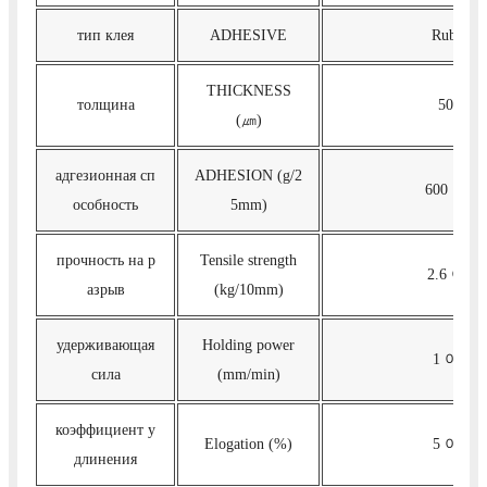
тип клея
ADHESIVE
Rubber
THICKNESS
толщина
50±5
(㎛)
адгезионная сп
ADHESION (g/2
600 이상
особность
5mm)
прочность на р
Tensile strength
2.6 이상
азрыв
(kg/10mm)
удерживающая
Holding power
1 이하
сила
(mm/min)
коэффициент у
Elogation (%)
5 이상
длинения